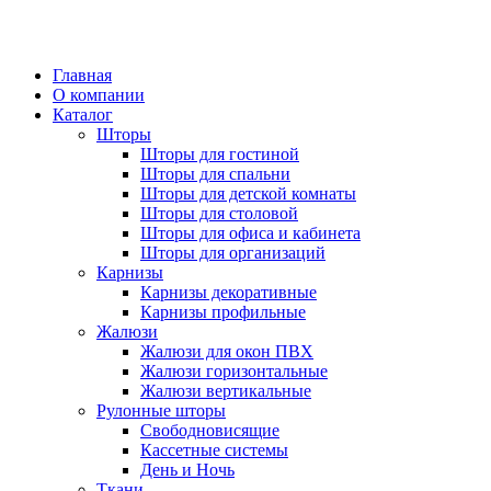
ADD ANYTHING HERE OR JUST REMOVE IT…
Главная
О компании
Каталог
Шторы
Шторы для гостиной
Шторы для спальни
Шторы для детской комнаты
Шторы для столовой
Шторы для офиса и кабинета
Шторы для организаций
Карнизы
Карнизы декоративные
Карнизы профильные
Жалюзи
Жалюзи для окон ПВХ
Жалюзи горизонтальные
Жалюзи вертикальные
Рулонные шторы
Свободновисящие
Кассетные системы
День и Ночь
Ткани