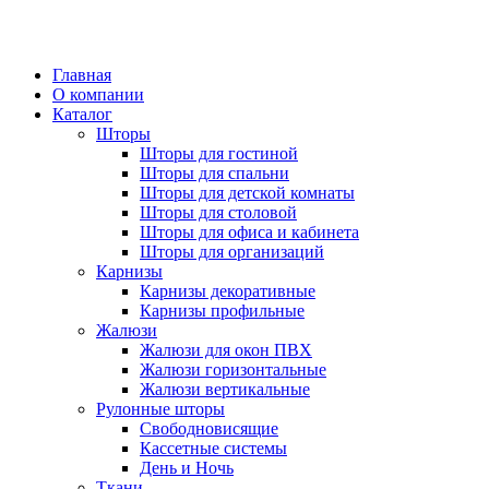
ADD ANYTHING HERE OR JUST REMOVE IT…
Главная
О компании
Каталог
Шторы
Шторы для гостиной
Шторы для спальни
Шторы для детской комнаты
Шторы для столовой
Шторы для офиса и кабинета
Шторы для организаций
Карнизы
Карнизы декоративные
Карнизы профильные
Жалюзи
Жалюзи для окон ПВХ
Жалюзи горизонтальные
Жалюзи вертикальные
Рулонные шторы
Свободновисящие
Кассетные системы
День и Ночь
Ткани