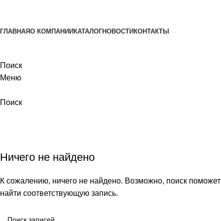
ADD ANYTHING HERE OR JUST REMOVE IT…
ГЛАВНАЯ
О КОМПАНИИ
КАТАЛОГ
НОВОСТИ
КОНТАКТЫ
+7 (925) 99-777-01
Поиск
Меню
Поиск
Автор
Airat
Главная
Ничего не найдено
К сожалению, ничего не найдено. Возможно, поиск поможет
найти соответствующую запись.