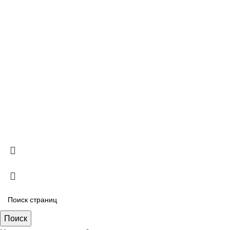
2003-2025
Салон штор "Валенсия"
Индивидуальный пошив любой сложности
.
Поиск